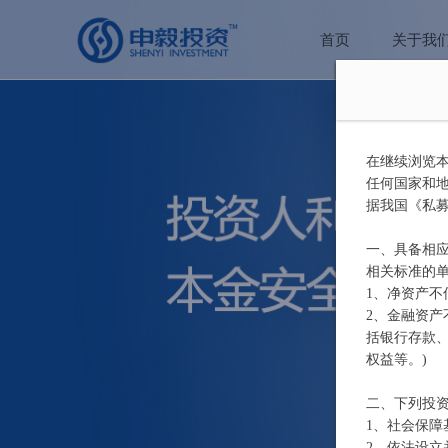
首页
关于我
在继续浏览本
任何国家和
据我国《私
一、具备相应
相关标准的
1、净资产不
2、金融资产
括银行存款
权益等。)
二、下列投
1、社会保
2、依法设立