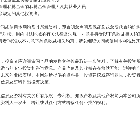
所管理私募基金的私募基金管理人及其从业人员；
会规定的其他投资者。
访问或使用本网站及其所载资料，即表明您声明及保证您或您所代表的机构
申毅投资【每周观察】20200601-
遵守对您适用的司法区域的有关法律及法规，同意并接受以下条款及相关约
资者”标准或不同意下列条款及相关约束，请勿继续访问或使用本网站及
上海申毅投资股份有限公司
险，投资者应详细审阅产品的发售文件以获取进一步资料，了解有关投资
求适当的专业投资和咨询意见。产品净值及其收益存在涨跌可能，过往的
品未来的业绩表现。本网站所提供的资料并非投资建议或咨询意见，投资
的信息及资料作出投资决策。
每周观察】20200525-20200529
载信息及资料有关的所有版权、专利权、知识产权及其他产权均为本公司
该资料人士发出、转让或以任何方式转移任何种类的权利。
投资股份有限公司
每周观察】20200518-20200522