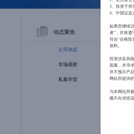
3、投资于
4、中国证监
如果您继续
动态聚焦
者”，并将
符合“合格投
资料。
公司动态
投资涉及风
市场观察
因素，并寻
并不预示产
私募学堂
网站所提供
申毅投资【
与本网站所
概不向浏览
上海申毅
申毅投资【