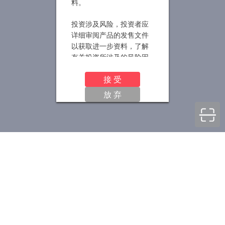
料。
投资涉及风险，投资者应
详细审阅产品的发售文件
以获取进一步资料，了解
有关投资所涉及的风险因
素，并寻求适当的专业投
接 受
资和咨询意见。产品净值
及其收益存在涨跌可能，
放 弃
过往的产品业绩数据并不
预示产品未来的业绩表
现。本网站所提供的资料
并非投资建议或咨询意
见，投资者不应依赖本网
站所提供的信息及资料作
出投资决策。
与本网站所载信息及资料
有关的所有版权、专利
权、知识产权及其他产权
均为本公司所有。本公司