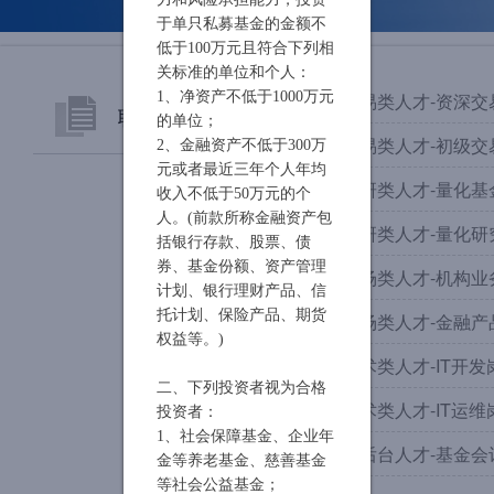
于单只私募基金的金额不
低于100万元且符合下列相
关标准的单位和个人：
1、净资产不低于1000万元
交易类人才-资深交
联系我们
的单位；
交易类人才-初级交
2、金融资产不低于300万
元或者最近三年个人年均
联系方式
投研类人才-量化基
收入不低于50万元的个
人。(前款所称金融资产包
投研类人才-量化研
人才招聘
括银行存款、股票、债
券、基金份额、资产管理
市场类人才-机构业
计划、银行理财产品、信
托计划、保险产品、期货
市场类人才-金融产
权益等。)
技术类人才-IT开发
二、下列投资者视为合格
技术类人才-IT运维
投资者：
1、社会保障基金、企业年
中后台人才-基金会
金等养老基金、慈善基金
等社会公益基金；