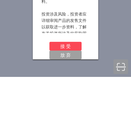
料。
投资涉及风险，投资者应
详细审阅产品的发售文件
以获取进一步资料，了解
有关投资所涉及的风险因
素，并寻求适当的专业投
接 受
资和咨询意见。产品净值
及其收益存在涨跌可能，
放 弃
过往的产品业绩数据并不
预示产品未来的业绩表
现。本网站所提供的资料
并非投资建议或咨询意
见，投资者不应依赖本网
站所提供的信息及资料作
出投资决策。
与本网站所载信息及资料
有关的所有版权、专利
权、知识产权及其他产权
均为本公司所有。本公司